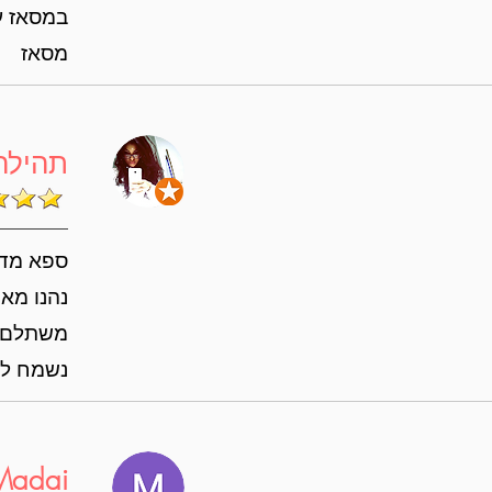
במסאז ע
מסאז
תהילה
ספא מדהי
נהנו מאו
משתלם מ
נשמח לח
Madai