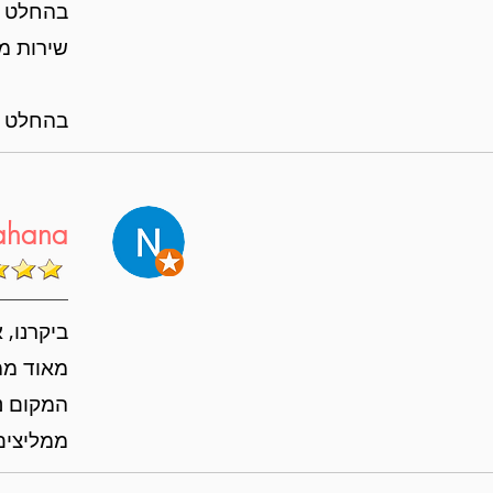
בהחלט ה
שירות מע
בהחלט נח
ahana
ביקרנו, אני וב
מאוד ממל
המקום נק
ממליצים 