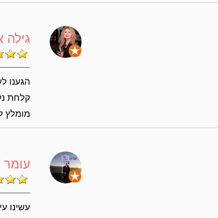
גילה 
קלחת נקי
מומלץ למ
עומר 
עשינו עיס