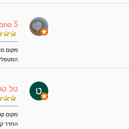
ana S
מקום מומ
המטפלים
טל טג
מקום קטן
החדר קט