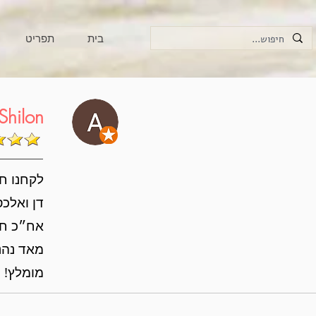
בית
תפריט
Shilon
לקחנו חב
דן ואלכס
אח״כ חיכ
מאד נהננ
מומלץ!