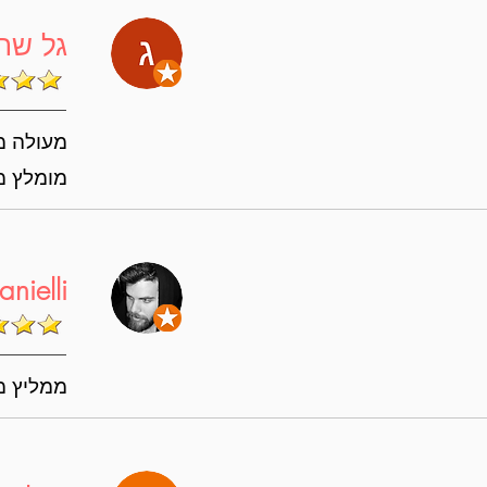
גל שח
מעולה מס
מומלץ מ
anielli
ממליץ מא