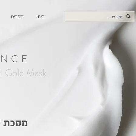
בית
תפריט
ENCE
l Gold Mask
מסכת ז